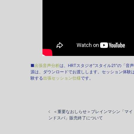
■
出張音声分析
は、HRTスタジオ“スタイル21”の
源は、ダウンロードでお渡しします。セッション体験
験する
出張セッション仕様
です。
投
稿
＜重要なおしらせ＞ブレインマシン「マイ
ナ
ンドスパ」販売終了について
ビ
ゲ
ー
シ