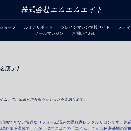
株式会社エムエムエイト
bショップ
ルミナサポート
ブレインマシン情報サイト
メディ
メールマガジン
お問い合わせ
４名限定】
 エイム」で、出張音声分析セッションを実施します。
は想像できない快適なリフォーム済みの隠れ家レンタルサロンです。以
も隠れ家感満載でしたが、僕的にはこの「エイム」さんも秘密基地の雰