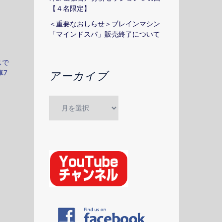
【４名限定】
＜重要なおしらせ＞ブレインマシン
「マインドスパ」販売終了について
スで
車7
アーカイブ
ア
ー
カ
イ
ブ