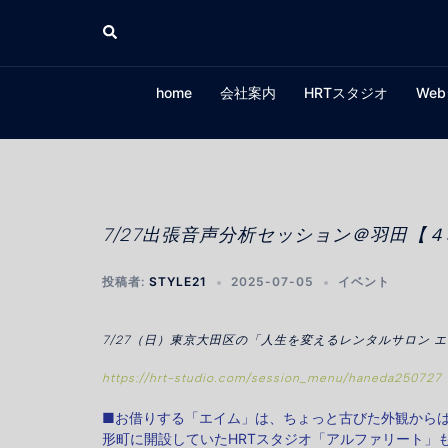
コ
検
ン
索
テ
ン
home
会社案内
HRTスタジオ
We
ツ
へ
ス
キ
ッ
プ
7/27出張音声分析セッション＠羽田【
投稿者:
STYLE21
2025-07-05
イベント
7/27（日）東京大田区の「人生を変えるレンタルサロン
https://hrt-studio.com/session_menu/haneda250727
■お借りする「エイム」は、ちょっと古びた外観から
形町に開設していたHRTスタジオ「アルファリート」