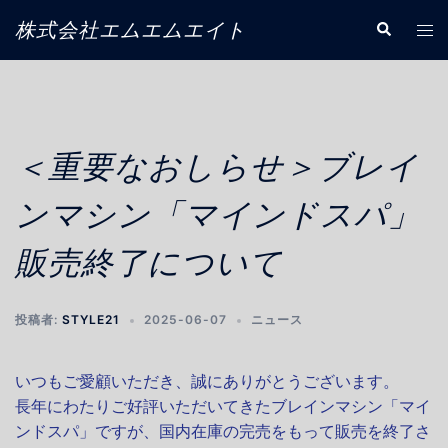
コ
株式会社エムエムエイト
ト
検
ン
索
グ
テ
ル
ン
メ
ツ
ニ
へ
ュ
＜重要なおしらせ＞ブレイ
ス
ー
キ
ンマシン「マインドスパ」
ッ
プ
販売終了について
投稿者:
STYLE21
2025-06-07
ニュース
いつもご愛顧いただき、誠にありがとうございます。
長年にわたりご好評いただいてきたブレインマシン「マイ
ンドスパ」ですが、国内在庫の完売をもって販売を終了さ