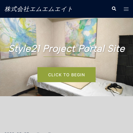
コ
株式会社エムエムエイト
ト
検
ン
索
グ
テ
ル
ン
メ
ツ
ニ
へ
ュ
Style21 Project Portal Site
ス
ー
キ
ッ
プ
CLICK TO BEGIN